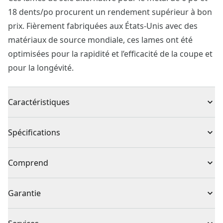
18 dents/po procurent un rendement supérieur à bon
prix. Fièrement fabriquées aux États-Unis avec des
matériaux de source mondiale, ces lames ont été
optimisées pour la rapidité et l’efficacité de la coupe et
pour la longévité.
Caractéristiques
Durabilité accrue : construction bimétallique pour une
Spécifications
robustesse et une durée de vie accrues
Coupes parfaites : dents disposées avec précision
Type de produit
Lame de scie alternative
Comprend
pour des coupes rapides et parfaites
Dessin optimisé : dessin des dents optimisé pour la
5 x Lames de scie alternative de 6 po et 18 dents/po
Individuel ou
Garantie
coupe de métal
Ensemble
ensemble
Fabriquée avec fierté aux états-unis avec des
Absence de garantie
matériaux de source mondiale, à east longmeadow, au