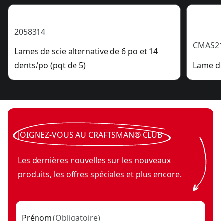
2058314
CMAS2
Lames de scie alternative de 6 po et 14
dents/po (pqt de 5)
Lame de
JOIGNEZ-VOUS AU CRAFTSMAN® CLUB
Les dernières nouvelles sur les nouveaux
produits, les offres spéciales et plus encore.
Prénom
(
Obligatoire
)