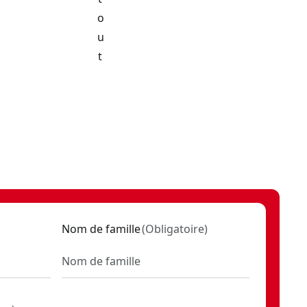
o
u
t
 1 po d’épaisseur
- SKU:
CMST22603RB
Nom de famille
(
Obligatoire
)