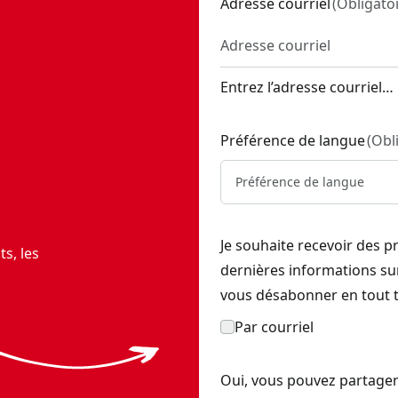
Adresse courriel
(
Obligato
SKU:
CMST22653BK
22654BK
ge)
- SKU:
CMST27200R
T60420
Entrez l’adresse courriel…
04
Préférence de langue
(
Obl
SKU:
CMST22741BK
MST37025
Préférence de langue
000
Je souhaite recevoir des p
T
s, les
dernières informations s
vous désabonner en tout 
Par courriel
Oui, vous pouvez partager