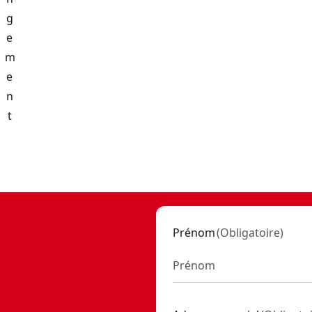
g
e
m
e
n
t
 SKU:
CMST24800RB
iroir pleinement extensible et surface de travail en bois de
Prénom
(
Obligatoire
)
:
CMST17870
60402
r
- SKU:
CMST23201RB