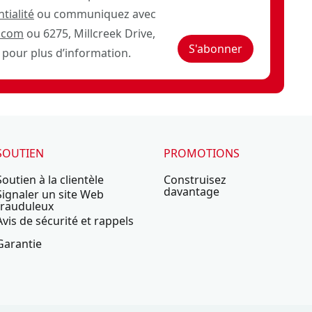
tialité
ou communiquez avec
.com
ou 6275, Millcreek Drive,
S'abonner
pour plus d’information.
SOUTIEN
PROMOTIONS
Soutien à la clientèle
Construisez
davantage
Signaler un site Web
frauduleux
Avis de sécurité et rappels
Garantie