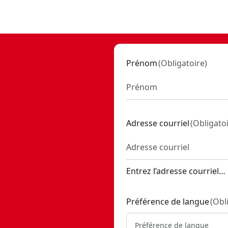
000
T
Prénom
(
Obligatoire
)
T
 SKU:
CMST82609VT
rtical VERSASTACK™
- SKU:
CMST82616VT
Adresse courriel
(
Obligato
2607VT
Entrez l’adresse courriel…
T
Préférence de langue
(
Obl
Préférence de langue