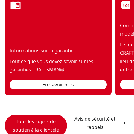
menu_book
pin
Comme
modè
Le nu
Informations sur la garantie
CRAFT
Tout ce que vous devez savoir sur les
lieu d
garanties CRAFTSMAN®.
entret
En savoir plus
Avis de sécurité et
Tous les sujets de
rappels
soutien à la clientèle