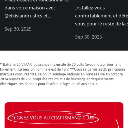
dans votre maison avec
Installez-vous
@elkislandrustics et
confortablement et dét
CRAFTSMAN® V20*.
vous pour le reste de la
Sep 30, 2025
dans votre support de 
Sep 30, 2025
sur mesure grâce à
@dc_woodworks et aux o
V20* de CRAFTSMAN®.
* Batterie 20 V MAX, puissance maximale de 20 volts (avec moteur tournant
librement). La tension nominale est de 18 V. **Classée parmi les 25 principales
marques concurrentes, selon un sondage national en ligne réalisé en octobre
2024 auprès de 261 propriétaires d’outils de bricolage et d’équipements
électriques résidentiels pour l’extérieur âgés de 18 ans et plus.
JOIGNEZ-VOUS AU CRAFTSMAN® CLUB