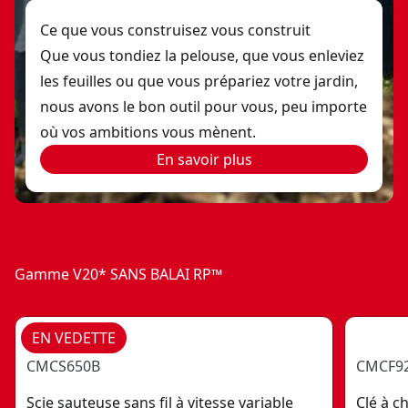
Ce que vous construisez vous construit
Que vous tondiez la pelouse, que vous enleviez
les feuilles ou que vous prépariez votre jardin,
nous avons le bon outil pour vous, peu importe
où vos ambitions vous mènent.
En savoir plus
Gamme V20* SANS BALAI RP™
EN VEDETTE
CMCS650B
CMCF9
Scie sauteuse sans fil à vitesse variable
Clé à c