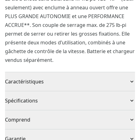
seulement) avec enclume à anneau ouvert offre une
PLUS GRANDE AUTONOMIE et une PERFORMANCE
ACCRUE**. Son couple de serrage max. de 275 lb-pi
permet de serrer ou retirer les grosses fixations. Elle
présente deux modes d’utilisation, combinés à une
gâchette de contrôle de la vitesse. Batterie et chargeur
vendus séparément.
Caractéristiques
Moteur sans balai : jusqu’à 26 % plus d’autonomie***
Spécifications
Puissance de serrage : couple maximal jusqu’à 275 lb-
pi
Type de produit
Clé à chocs
Comprend
Changements de douilles faciles : enclume à anneau
ouvert pour des changements rapides
1 x Clé à chocs CMCF921
Sans fil ou avec fil
Sans fil
Garantie
Polyvalence : 2 modes d’utilisation pour une variété de