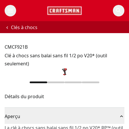
Clés à chocs
CMCF921B
Clé à chocs sans balai sans fil 1/2 po V20* (outil
seulement)
Détails du produit
Aperçu
La clé à chocs sans balai sans fil 1/2 po V20* RP™ (outil