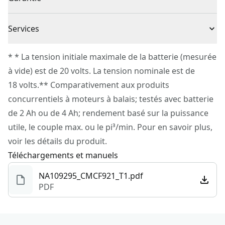
1 x Batterie et chargeur vendus séparément
tâches
Garantie limitée de 3 ans
Visibilité améliorée : éclairage à del pour les zones
Source d’énergie
Batteries intégrées
Services
sombres
Pour joindre le service à la clientèle de CRAFTSMAN®,
Compatible avec le système VERSATRACK™ : crochets
* * La tension initiale maximale de la batterie (mesurée
Type de moteur
Sans balais
veuillez soumettre une demande
ici
.
(vendus séparément) pour suspendre l’outil au
à vide) est de 20 volts. La tension nominale est de
Service à la clientèle
rangement mural VERSATRACK™ (vendu séparément)
18 volts.** Comparativement aux produits
Outil Seulement
Oui
concurrentiels à moteurs à balais; testés avec batterie
de 2 Ah ou de 4 Ah; rendement basé sur la puissance
Voir plus
utile, le couple max. ou le pi³/min. Pour en savoir plus,
voir les détails du produit.
Téléchargements et manuels
NA109295_CMCF921_T1.pdf
PDF