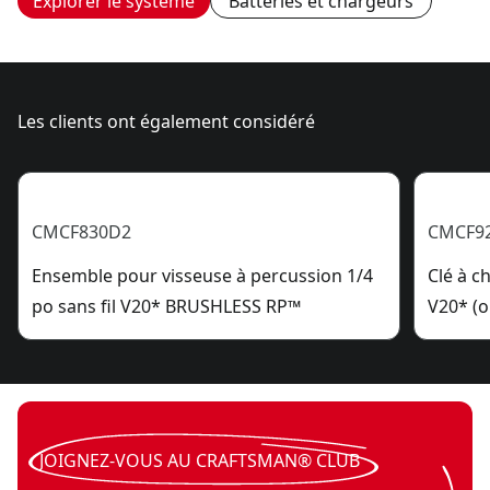
Explorer le système
Batteries et chargeurs
Les clients ont également considéré
CMCF830D2
CMCF9
Ensemble pour visseuse à percussion 1/4
Clé à c
po sans fil V20* BRUSHLESS RP™
V20* (o
JOIGNEZ-VOUS AU CRAFTSMAN® CLUB