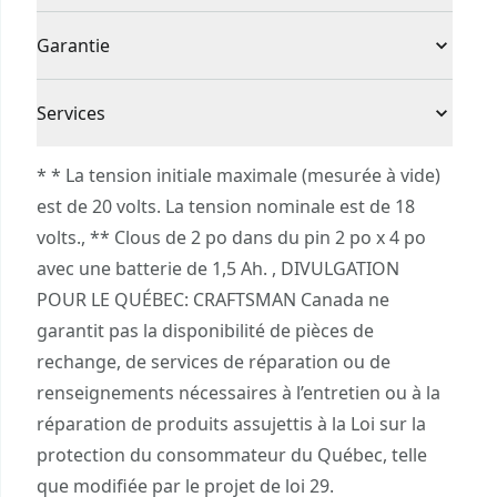
cartouche de gaz coûteuse
(1) Cloueuse de finition calibre 18 CMCN618
Sans fil ou avec
Garantie
Grande adaptabilité : fournit une puissance
(1) Batterie aux ions de lithium 1,5 Ah V20*
Sans fil
fil
constante, quels que soient les conditions
20 V MAX CMCB2011
Garantie limitée de 3 ans
climatiques ou les matériaux
Services
(1) Chargeur V20* 20 V MAX* pour batteries aux
Enfoncement constant : réglage sans outil de la
Source
ions de lithium
Batterie
Pour joindre le service à la clientèle de
profondeur pour moins de perte de temps
d’énergie
* * La tension initiale maximale (mesurée à vide)
(100) Clous de finition 1 po
CRAFTSMAN®, veuillez soumettre une demande
Efficacité accrue : dégagement et déblocage sans
est de 20 volts. La tension nominale est de 18
(100) Clous de finition 1-1/4 po
ici
.
outil pour une convivialité accrue
volts., ** Clous de 2 po dans du pin 2 po x 4 po
Outil Seulement
Non
(100) Clous de finition 2 po
Service à la clientèle
Équilibre optimisé : légèreté et équilibrage des
avec une batterie de 1,5 Ah. , DIVULGATION
masses pour une maîtrise et un confort
POUR LE QUÉBEC: CRAFTSMAN Canada ne
Type de moteur
Brossé
suprêmes lors de l’utilisation
garantit pas la disponibilité de pièces de
Confort accru : poignée profilée et gainée
rechange, de services de réparation ou de
Voir plus
Pratique : pince de ceinture pour plus de
renseignements nécessaires à l’entretien ou à la
commodité et un rangement facilité
réparation de produits assujettis à la Loi sur la
protection du consommateur du Québec, telle
que modifiée par le projet de loi 29.