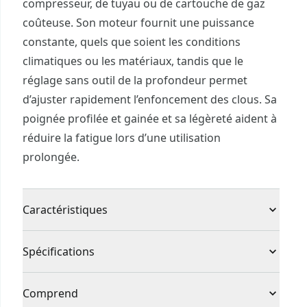
compresseur, de tuyau ou de cartouche de gaz
coûteuse. Son moteur fournit une puissance
constante, quels que soient les conditions
climatiques ou les matériaux, tandis que le
réglage sans outil de la profondeur permet
d’ajuster rapidement l’enfoncement des clous. Sa
poignée profilée et gainée et sa légèreté aident à
réduire la fatigue lors d’une utilisation
prolongée.
Caractéristiques
Type de clou : clous de finition calibre 18 sur
Spécifications
bande adhésive
Conception simplifiée : modèle sans fil éliminant
Type de produit
Cloueur Brad
Comprend
le besoin de compresseur, de boyau ou de