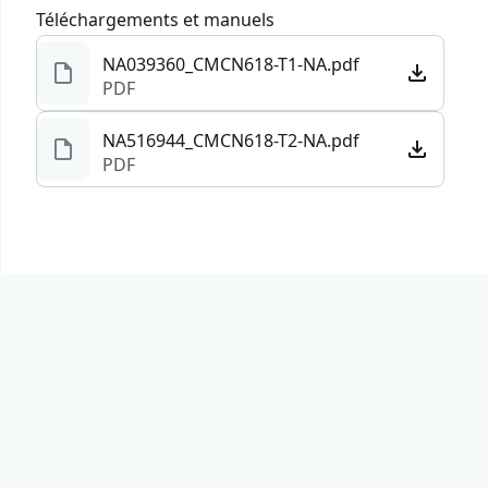
Téléchargements et manuels
NA039360_CMCN618-T1-NA.pdf
PDF
NA516944_CMCN618-T2-NA.pdf
PDF