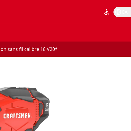
accessible
language
CA |
ion sans fil calibre 18 V20*