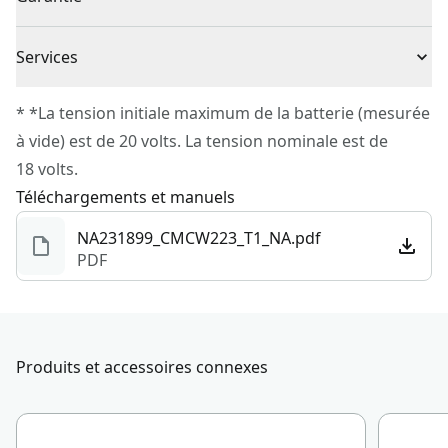
1 x Sac à poussière
Sac à poussière compatible Airlock pour garder la
1 x Ponceuse à bande CMCW223
Absence de garantie
zone de travail propre
Source d’énergie
Batterie
Services
Mise en place de la bande sans outil pour un réglage
Pour joindre le service à la clientèle de CRAFTSMAN®,
précis et facile
* *La tension initiale maximum de la batterie (mesurée
Outil Seulement
Oui
veuillez soumettre une demande
ici
.
à vide) est de 20 volts. La tension nominale est de
Service à la clientèle
18 volts.
Type de moteur
Sans balais
Téléchargements et manuels
NA231899_CMCW223_T1_NA.pdf
Voir plus
PDF
Produits et accessoires connexes