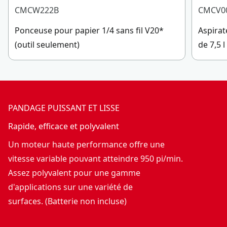
CMCW222B
CMCV0
Ponceuse pour papier 1/4 sans fil V20*
Aspirat
(outil seulement)
de 7,5 l
PANDAGE PUISSANT ET LISSE
Rapide, efficace et polyvalent
Un moteur haute performance offre une
vitesse variable pouvant atteindre 950 pi/min.
Assez polyvalent pour une gamme
d'applications sur une variété de
surfaces. (Batterie non incluse)