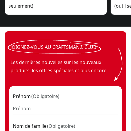
seulement)
(outil 
JOIGNEZ-VOUS AU CRAFTSMAN® CLUB
Les dernières nouvelles sur les nouveaux
produits, les offres spéciales et plus encore.
Prénom
(
Obligatoire
)
Nom de famille
(
Obligatoire
)