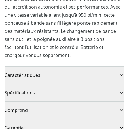
qui accroît son autonomie et ses performances. Avec
une vitesse variable allant jusqu’à 950 pi/min, cette
ponceuse à bande sans fil légère ponce rapidement
des matériaux résistants. Le changement de bande
sans outil et la poignée auxiliaire à 3 positions
facilitent l’utilisation et le contrôle. Batterie et
chargeur vendus séparément.
Caractéristiques
Moteur sans balai permettant une vitesse d’avance
Spécifications
maximale de 950 pi/min pour enlever rapidement les
matériaux
Type de produit
Ponceuse à bande
Comprend
10 réglages de vitesse pour divers travaux
Poignée auxiliaire à 3 positions facilitant l’utilisation et
1 x Bande de 3 po x 18 po - calibre 80
Sans fil ou avec fil
Sans fil
Garantie
le contrôle