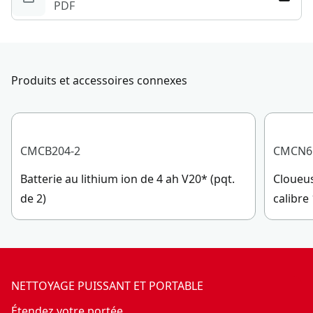
PDF
Produits et accessoires connexes
CMCB204-2
CMCN6
Batterie au lithium ion de 4 ah V20* (pqt.
Cloueus
de 2)
calibre
NETTOYAGE PUISSANT ET PORTABLE
Étendez votre portée