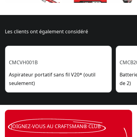
Les clients ont également considéré
CMCVH001B
CMCB2
Aspirateur portatif sans fil V20* (outil
Batteri
seulement)
de 2)
JOIGNEZ-VOUS AU CRAFTSMAN® CLUB