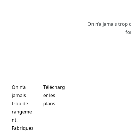
On n’a jamais trop
fo
On n’a
Télécharg
jamais
er les
trop de
plans
rangeme
nt.
Fabriquez