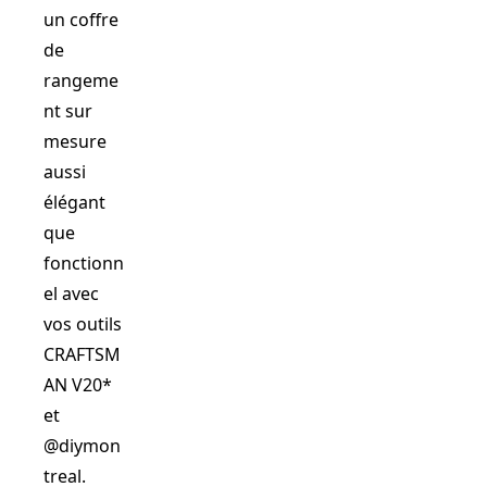
un coffre
de
rangeme
nt sur
mesure
aussi
élégant
que
fonctionn
el avec
vos outils
CRAFTSM
AN V20*
et
@diymon
treal.