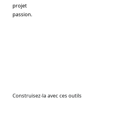
projet
passion.
Voir la vidéo
Construisez-la avec ces outils
CMCS714M1