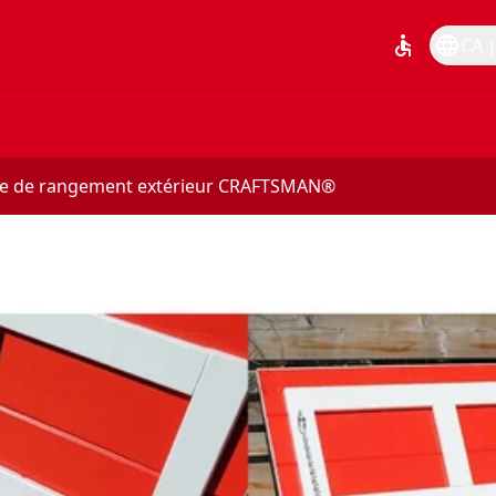
accessible
language
CA |
re de rangement extérieur CRAFTSMAN®