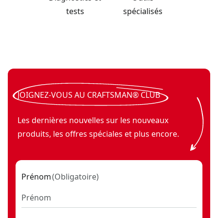
tests
spécialisés
Miroir d’inspection télescopique
V20*
- SKU:
CMMT14116
Fer à souder V20* (outil seulement)
- SKU:
CMCE040B
JOIGNEZ-VOUS AU CRAFTSMAN® CLUB
Les dernières nouvelles sur les nouveaux
produits, les offres spéciales et plus encore.
Prénom
(
Obligatoire
)