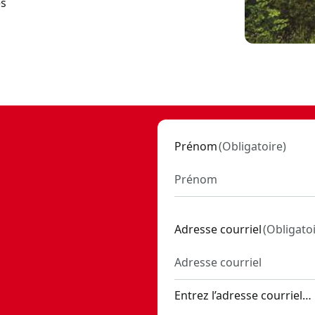
es
USHLESS RP™ WEEDWACKER®
- SKU:
CMCK497P1
 souffleur à hélice axiale V20* (2 Ah)
- SKU:
CMCK197D1
Prénom
(
Obligatoire
)
Adresse courriel
(
Obligato
Entrez l’adresse courriel…