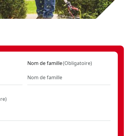
-CA
Nom de famille
(
Obligatoire
)
ire
)