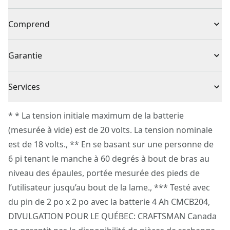
Portée accrue : portée de jusqu’à 4,25 m (14 pi)** avec
Type de produit
Scie à perche
Comprend
le manche télescopique
Coupes précises : tête et lame inclinées pour une
(1) Scie à élaguer V20* CMCCSP20
Sans fil ou avec fil
Sans fil
Garantie
coupe précise
(1) Batterie aux ions de lithium V20* 4 Ah CMCB204
Utilisation confortable : prise gainée sur le manche
(1) Chargeur V20*
Garantie limitée de 3 ans
télescopique pour une maniabilité optimale
Source d’énergie
Sans fil
Services
(1) Manche télescopique
Compatible avec le système VERSATRACK™ : crochet
(1) Contenant pour huile
Pour joindre le service à la clientèle de CRAFTSMAN®,
intégré pour suspendre la scie dans le système de
* * La tension initiale maximum de la batterie
Outil Seulement
Non
(1) Clé
veuillez soumettre une demande
ici
.
rangement mural VERSATRACK (vendu séparément)
(mesurée à vide) est de 20 volts. La tension nominale
Service à la clientèle
est de 18 volts., ** En se basant sur une personne de
Type de moteur
Brossé
6 pi tenant le manche à 60 degrés à bout de bras au
niveau des épaules, portée mesurée des pieds de
Voir plus
l’utilisateur jusqu’au bout de la lame., *** Testé avec
du pin de 2 po x 2 po avec la batterie 4 Ah CMCB204,
DIVULGATION POUR LE QUÉBEC: CRAFTSMAN Canada