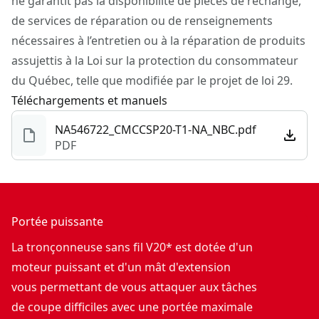
ne garantit pas la disponibilité de pièces de rechange,
de services de réparation ou de renseignements
nécessaires à l’entretien ou à la réparation de produits
assujettis à la Loi sur la protection du consommateur
du Québec, telle que modifiée par le projet de loi 29.
Téléchargements et manuels
NA546722_CMCCSP20-T1-NA_NBC.pdf
PDF
Portée puissante
La tronçonneuse sans fil V20* est dotée d'un
moteur puissant et d'un mât d'extension
vous permettant de vous attaquer aux tâches
de coupe difficiles avec une portée maximale