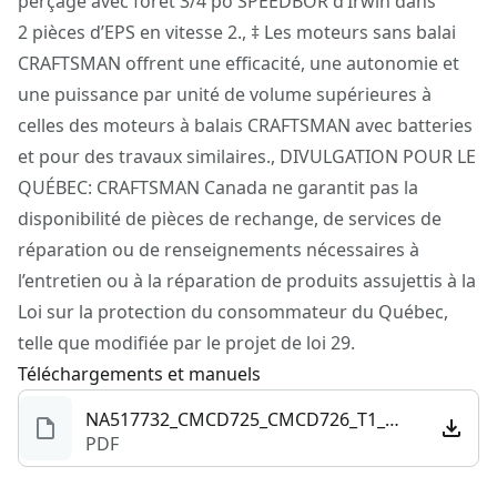
perçage avec foret 3/4 po SPEEDBOR d’Irwin dans
Éclairez ce que vous faites grâce à la DEL intégrée
2 pièces d’EPS en vitesse 2., ‡ Les moteurs sans balai
Restez organisé et rangez facilement cet outil
CRAFTSMAN offrent une efficacité, une autonomie et
compatible avec VERSATRACK™ lorsque le travail est
une puissance par unité de volume supérieures à
terminé (vendu séparément)
celles des moteurs à balais CRAFTSMAN avec batteries
Fait partie du système d’outils électriques et
et pour des travaux similaires., DIVULGATION POUR LE
d’extérieur sans fil 20 V*, qui vous offre la puissance
QUÉBEC: CRAFTSMAN Canada ne garantit pas la
nécessaire pour entreprendre n’importe quel projet :
disponibilité de pièces de rechange, de services de
Construire. Réparer. Restaurer. Entretenir.
réparation ou de renseignements nécessaires à
l’entretien ou à la réparation de produits assujettis à la
Loi sur la protection du consommateur du Québec,
telle que modifiée par le projet de loi 29.
Téléchargements et manuels
NA517732_CMCD725_CMCD726_T1_NA.pdf
PDF