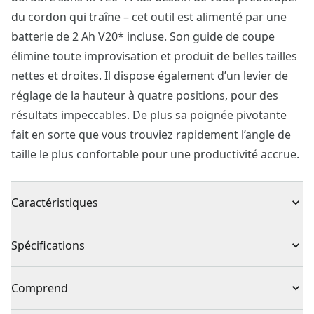
du cordon qui traîne – cet outil est alimenté par une
batterie de 2 Ah V20* incluse. Son guide de coupe
élimine toute improvisation et produit de belles tailles
nettes et droites. Il dispose également d’un levier de
réglage de la hauteur à quatre positions, pour des
résultats impeccables. De plus sa poignée pivotante
fait en sorte que vous trouviez rapidement l’angle de
taille le plus confortable pour une productivité accrue.
Caractéristiques
Moteur puissant : jusqu’à 7 minutes d’autonomie**
Spécifications
Commodité du sans-fil : batterie de 2 ah conçue pour
offrir un rendement fiable
Type de produit
Coupe-bordures
Comprend
Maniabilité accrue : poids de seulement 8 lb pour des
déplacements aisés sur votre terrain