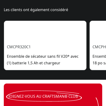
Les clients ont également considéré
CMCPR320C1
CMCPH
Ensemble de sécateur sans fil V20* avec
Ensembl
(1) batterie 1,5 Ah et chargeur
18 po s
JOIGNEZ-VOUS AU CRAFTSMAN® CLUB