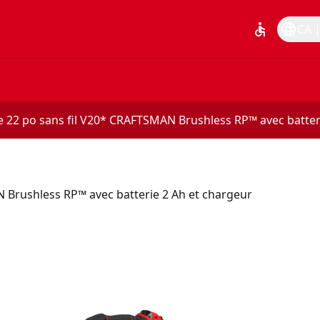
accessible
language
CA |
ie 22 po sans fil V20* CRAFTSMAN Brushless RP™ avec batter
N Brushless RP™ avec batterie 2 Ah et chargeur