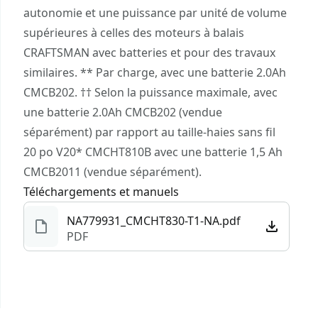
débris au fur et à mesure que vous travaillez
autonomie et une puissance par unité de volume
pour éviter un temps de nettoyage
supérieures à celles des moteurs à balais
supplémentaire.
CRAFTSMAN avec batteries et pour des travaux
Compatible avec le système VERSATRACK™ –
similaires. ** Par charge, avec une batterie 2.0Ah
Facilitez l’organisation et le rangement avec le
CMCB202. †† Selon la puissance maximale, avec
crochet intégré qui permet d’utiliser le système
une batterie 2.0Ah CMCB202 (vendue
d’organisation murale VERSATRACK™ (vendu
séparément) par rapport au taille-haies sans fil
séparément).
20 po V20* CMCHT810B avec une batterie 1,5 Ah
Compatible V20* – Élément du système V20* de
CMCB2011 (vendue séparément).
produits sans fil. Le pouvoir de tout faire :
Téléchargements et manuels
Construire. Réparer. Rénover. Entretenir.™
NA779931_CMCHT830-T1-NA.pdf
PDF