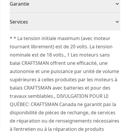
Sans fil ou avec
Garantie
Mode de déclenchement séquentiel rapide –
BRUSHLESS RP™ CMCN630
Sans fil
fil
Permet d’effectuer les travaux rapidement
Garantie limitée de 3 ans
Crochet de suspension réglable – Conçu pour
Services
l’accessibilité, le rangement et la commodité
Source
Batterie
Pour joindre le service à la clientèle de
Poignée surmoulée en caoutchouc – Permet de
d’énergie
* * La tension initiale maximum (avec moteur
CRAFTSMAN®, veuillez soumettre une demande
travailler confortablement et réduit la fatigue
tournant librement) est de 20 volts. La tension
ici
.
Indicateur de bourrage – Restez à l’affût des
nominale est de 18 volts., † Les moteurs sans
Outil Seulement
Oui
Service à la clientèle
éventuelles pannes de moteur grâce à un voyant
balai CRAFTSMAN offrent une efficacité, une
à DEL
autonomie et une puissance par unité de volume
Type de moteur
Sans balais
Système V20* – Élément du système V20* de
supérieures à celles produites par les moteurs à
produits sans fil. Le pouvoir de tout faire :
balais CRAFTSMAN avec batteries et pour des
Voir plus
Construire. Réparer. Restaurer. Entretenir.™
travaux semblables., DIVULGATION POUR LE
Compatibilité VERSATRACK™ – Rangez facilement
QUÉBEC: CRAFTSMAN Canada ne garantit pas la
cet outil compatible VERSATRACK une fois le
disponibilité de pièces de rechange, de services
travail terminé. (Système VERSATRACK vendu
de réparation ou de renseignements nécessaires
séparément)
à l’entretien ou à la réparation de produits