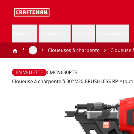
Produits
Ressources
Soutien
Promotions
Cloueuses à charpente
Cloueuse 
EN VEDETTE
CMCN630PTB
Cloueuse à charpente à 30° V20 BRUSHLESS RP™ (outi