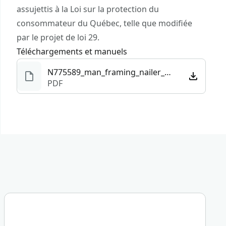
Léger et équilibré – Travaillez de longues heures
assujettis à la Loi sur la protection du
grâce à sa légèreté et à sa conception bien
consommateur du Québec, telle que modifiée
équilibrée
par le projet de loi 29.
Téléchargements et manuels
N775589_man_framing_nailer_CMCN630_NA.pdf
PDF