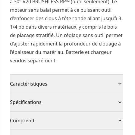
à 30° V20 BRUSHLESS RP™ (outil seulement). Le
moteur sans balai permet à ce puissant outil
d’enfoncer des clous à tête ronde allant jusqu’à 3
1/4 po dans divers matériaux, y compris le bois
de placage stratifié. Un réglage sans outil permet
d’ajuster rapidement la profondeur de clouage à
l’épaisseur du matériau. Batterie et chargeur
vendus séparément.
Caractéristiques
Moteur sans balai à haute efficacité - autonomie
Spécifications
accrue. performance accrue†
Réglage de la profondeur sans outil – Permet
Type de produit
Cloueuse à charpente
Comprend
d’ajuster rapidement la profondeur de clouage à
l’épaisseur du matériau
(1) Cloueuse à charpente à 30° V20