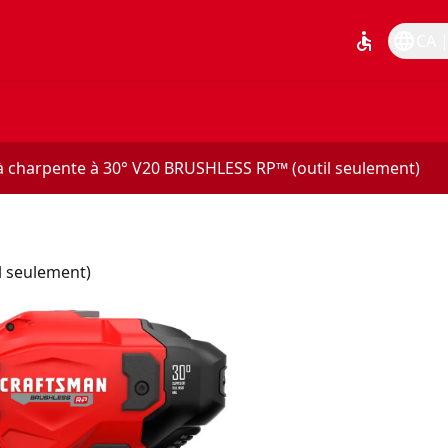
accessible
language
CA |
à charpente à 30° V20 BRUSHLESS RP™ (outil seulement)
l seulement)