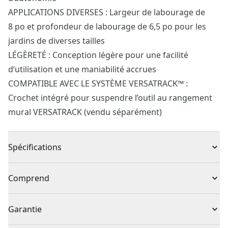
APPLICATIONS DIVERSES : Largeur de labourage de
8 po et profondeur de labourage de 6,5 po pour les
jardins de diverses tailles
LÉGÈRETÉ : Conception légère pour une facilité
d’utilisation et une maniabilité accrues
COMPATIBLE AVEC LE SYSTÈME VERSATRACK™ :
Crochet intégré pour suspendre l’outil au rangement
mural VERSATRACK (vendu séparément)
Spécifications
Type de produit
Cultivateur
Comprend
(1) Rotoculteur/sarcloir sans fil CMCTL320
Sans fil ou avec fil
Sans fil
Garantie
(4) Dents