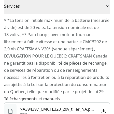
Garantie limitée de 3 ans
Source d’énergie
Sans fil
Services
Pour joindre le service à la clientèle de CRAFTSMAN®,
* *La tension initiale maximum de la batterie (mesurée
Outil Seulement
Oui
veuillez soumettre une demande
ici
.
à vide) est de 20 volts. La tension nominale est de
Service à la clientèle
18 volts., ** Par charge, avec moteur tournant
Type de moteur
Brossé
librement à faible vitesse et une batterie CMCB202 de
2,0 Ah CRAFTSMAN V20* (vendue séparément).,
Voir plus
DIVULGATION POUR LE QUÉBEC: CRAFTSMAN Canada
ne garantit pas la disponibilité de pièces de rechange,
de services de réparation ou de renseignements
nécessaires à l’entretien ou à la réparation de produits
assujettis à la Loi sur la protection du consommateur
du Québec, telle que modifiée par le projet de loi 29.
Téléchargements et manuels
NA394397_CMCTL320_20v_tiller_NA.pdf