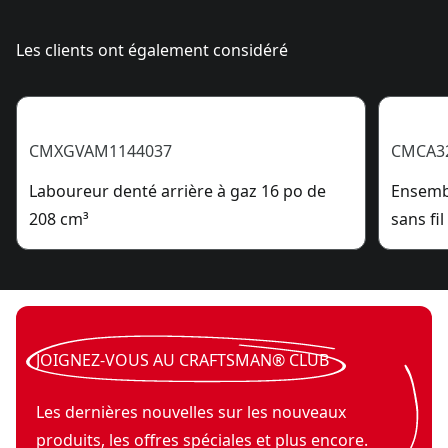
Les clients ont également considéré
CMXGVAM1144037
CMCA3
Laboureur denté arrière à gaz 16 po de
Ensembl
208 cm³
sans fi
JOIGNEZ-VOUS AU CRAFTSMAN® CLUB
Les dernières nouvelles sur les nouveaux
produits, les offres spéciales et plus encore.