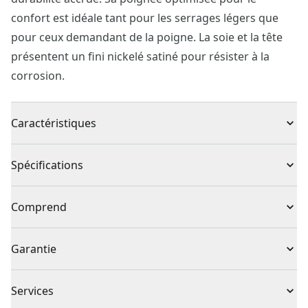
confort est idéale tant pour les serrages légers que
pour ceux demandant de la poigne. La soie et la tête
présentent un fini nickelé satiné pour résister à la
corrosion.
Caractéristiques
Solide et durable : acier allié trempé
Spécifications
Poignée optimisée pour le confort : aisance pour les
serrages légers ou puissants
Type de produit
Tournevis cruciforme
Comprend
Fini nickelé satiné
1 x Tournevis PH no 2
Individuel ou
Garantie
Individuelle
ensemble
Garantie à vie complète
Services