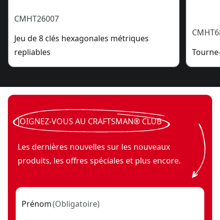
CMHT26007
CMHT6
Jeu de 8 clés hexagonales métriques
repliables
Tourne-
JOIGNEZ-VOUS AU CRAFTSMAN® CLUB
Les dernières nouvelles sur les nouveaux
produits, les offres spéciales et plus encore.
Prénom
(
Obligatoire
)