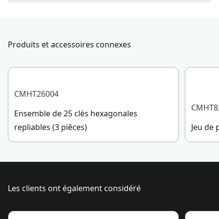
Nombre de pièces
1
Pour joindre le service à la clientèle de CRAFTSMAN®,
veuillez soumettre une demande
ici
.
Taille de la pointe
Service à la clientèle
PH2
de la tête
Produits et accessoires connexes
Magnétique
Non
CMHT26004
Voir plus
CMHT8
Ensemble de 25 clés hexagonales
repliables (3 piêces)
Jeu de 
Les clients ont également considéré