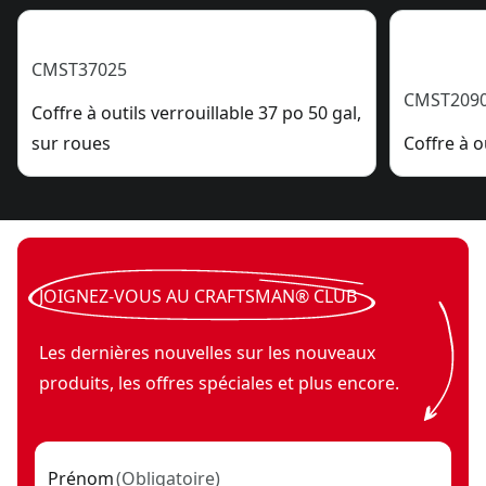
CMST37025
CMST209
Coffre à outils verrouillable 37 po 50 gal,
sur roues
Coffre à o
JOIGNEZ-VOUS AU CRAFTSMAN® CLUB
Les dernières nouvelles sur les nouveaux
produits, les offres spéciales et plus encore.
Prénom
(
Obligatoire
)