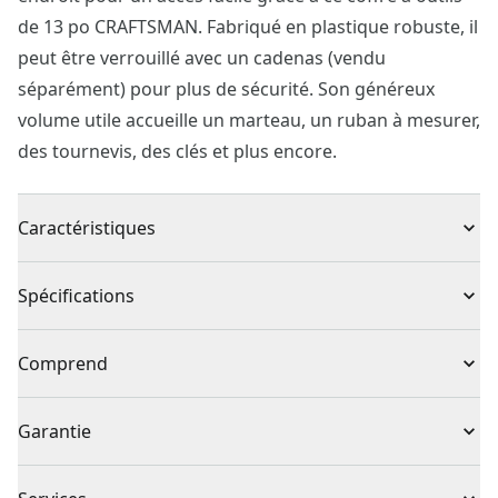
de 13 po CRAFTSMAN. Fabriqué en plastique robuste, il
peut être verrouillé avec un cadenas (vendu
séparément) pour plus de sécurité. Son généreux
volume utile accueille un marteau, un ruban à mesurer,
des tournevis, des clés et plus encore.
Caractéristiques
PROTÈGE VOS OUTILS : Œillet de cadenassage
Spécifications
CONFORT ACCRU : poignée ergonomique pour une
prise confortable
Type de produit
Boîte à outils
Comprend
SÉCURITÉ : Fermoir métallique avant pour une sécurité
accrue
(1) Boîte à outils de 33 cm (13 po)
Nombre de pièces
1
Garantie
RANGEMENT SUPPLÉMENTAIRE : Plateau amovible à
l’intérieur pour outils manuels
Garantie à vie limitée
COMMODITÉ : La solution pour transporter votre