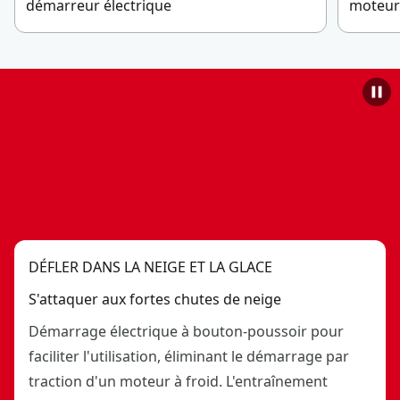
démarreur électrique
moteur
sol
Sécurité et paix d’esprit : garantie limitée de 3 ans
DÉFLER DANS LA NEIGE ET LA GLACE
S'attaquer aux fortes chutes de neige
Démarrage électrique à bouton-poussoir pour
faciliter l'utilisation, éliminant le démarrage par
traction d'un moteur à froid. L'entraînement