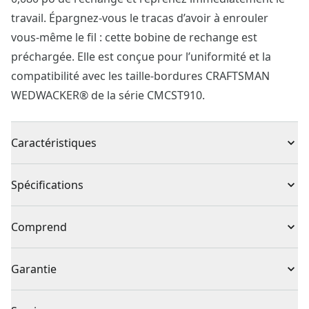
travail. Épargnez-vous le tracas d’avoir à enrouler
vous-même le fil : cette bobine de rechange est
préchargée. Elle est conçue pour l’uniformité et la
compatibilité avec les taille-bordures CRAFTSMAN
WEDWACKER® de la série CMCST910.
Caractéristiques
3 bobines de rechange pour une utilisation prolongée
Spécifications
Enroulement en usine pour une utilisation fluide et
fiable
Type de produit
Accessoire tondeuse
Comprend
Compatible avec CMCST910
3 x Bobine avec fil de 0,080 po CMZST080
Individuel ou
Garantie
Ensemble
ensemble
Absence de garantie