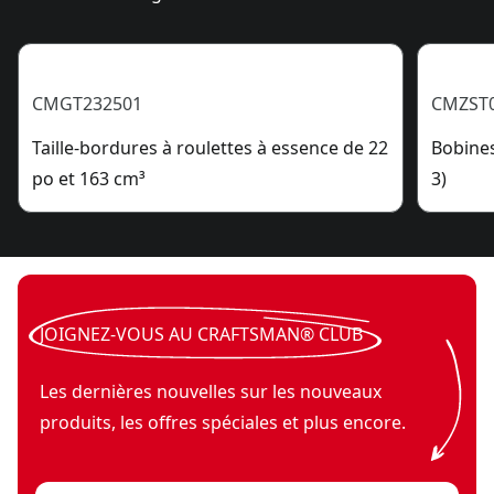
CMGT232501
CMZST
Taille-bordures à roulettes à essence de 22
Bobines
po et 163 cm³
3)
JOIGNEZ-VOUS AU CRAFTSMAN® CLUB
Les dernières nouvelles sur les nouveaux
produits, les offres spéciales et plus encore.