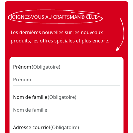
Haut-parleur Bluetooth® 20 V MAX* (outil uniquement)
V20*
- S
JOIGNEZ-VOUS AU CRAFTSMAN® CLUB
Les dernières nouvelles sur les nouveaux
produits, les offres spéciales et plus encore.
Prénom
(
Obligatoire
)
Nom de famille
(
Obligatoire
)
Adresse courriel
(
Obligatoire
)