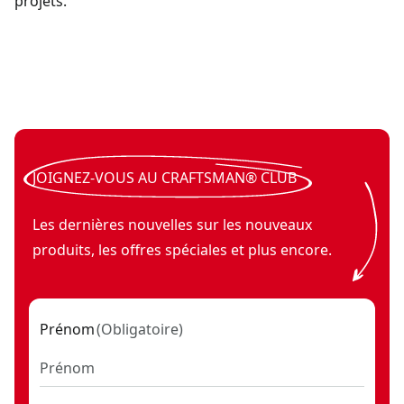
projets.
Adaptateur femelle 3/8 po à mâle 1/2 po
- SKU:
CMMT9929
JOIGNEZ-VOUS AU CRAFTSMAN® CLUB
Les dernières nouvelles sur les nouveaux
produits, les offres spéciales et plus encore.
Prénom
(
Obligatoire
)