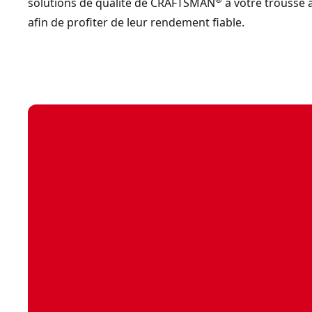
solutions de qualité de CRAFTSMAN
à votre trousse à
afin de profiter de leur rendement fiable.
Extracteur de vis spiralé
- SKU:
CMMT14108