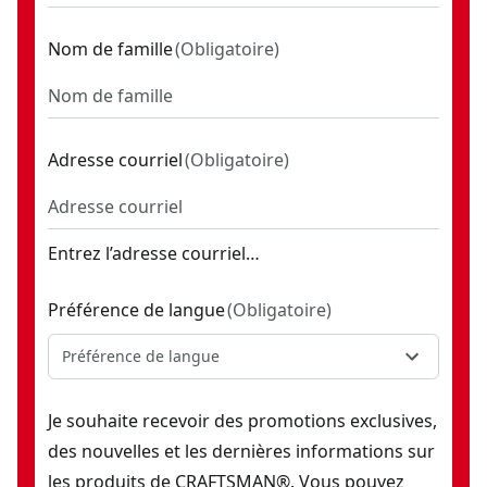
Ruban à mesurer compact à prise facile de 30 pi
- SKU:
CMH
Nom de famille
(
Obligatoire
)
Ruban à mesurer de 16 pi Pro reach
- SKU:
CMHT37556S
Détecteur de montants de 19 mm (3/4 po)
- SKU:
CMHT776
Mdl de 19,8 m (65 pi) avec surface et volume
- SKU:
CMHT77
Niveau de style caisson magnétique de 48 po
- SKU:
CMHT8
Adresse courriel
(
Obligatoire
)
Laser à ligne transversale verte (portée de 55 pi)
- SKU:
CMH
Détecteur de montants à une profondeur de 3/4 po avec loca
Entrez l’adresse courriel…
Préférence de langue
(
Obligatoire
)
Préférence de langue
Je souhaite recevoir des promotions exclusives,
des nouvelles et les dernières informations sur
les produits de CRAFTSMAN®. Vous pouvez