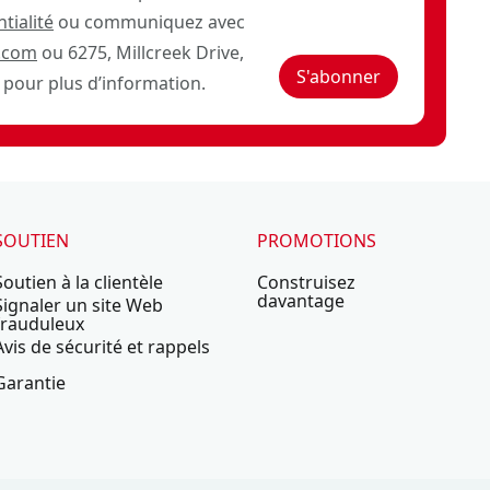
tialité
ou communiquez avec
.com
ou 6275, Millcreek Drive,
S'abonner
pour plus d’information.
SOUTIEN
PROMOTIONS
Soutien à la clientèle
Construisez
davantage
Signaler un site Web
frauduleux
Avis de sécurité et rappels
Garantie