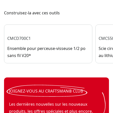
Construisez-la avec ces outils
CMCD700C1
CMCS5
Ensemble pour perceuse-visseuse 1/2 po
Scie cir
sans fil V20*
au lith
JOIGNEZ-VOUS AU CRAFTSMAN® CLUB
Les dernières nouvelles sur les nouveaux
produits, les offres spéciales et plus encore.