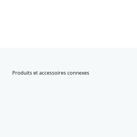
Produits et accessoires connexes
CMAF1
E
n