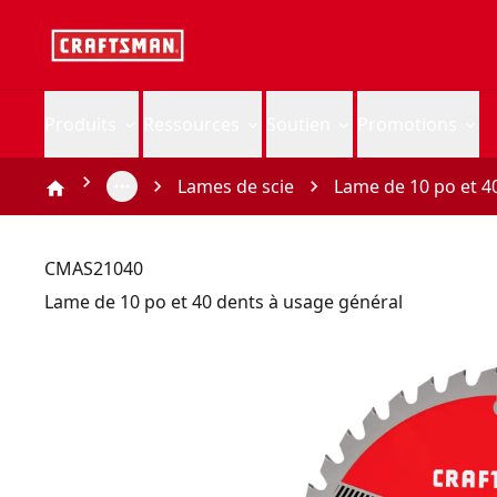
Produits
Ressources
Soutien
Promotions
Lames de scie
Lame de 10 po et 4
CMAS21040
Lame de 10 po et 40 dents à usage général