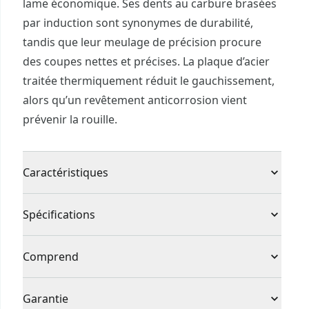
lame économique. Ses dents au carbure brasées
par induction sont synonymes de durabilité,
tandis que leur meulage de précision procure
des coupes nettes et précises. La plaque d’acier
traitée thermiquement réduit le gauchissement,
alors qu’un revêtement anticorrosion vient
prévenir la rouille.
Caractéristiques
Durabilité : pointes au carbure brasées par
Spécifications
induction lui procurant la durabilité.
Plus de gauchissement : la plaque traitée
Type de produit
Lame de scie
Comprend
thermiquement élimine le gauchissement
Coupes précises : dents meulées avec précision
1 x Lame de 10 po et 40 dents à usage général
Individuel ou
Garantie
pour des coupes nettes et précises
Individuelle