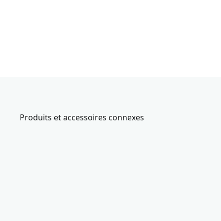
Produits et accessoires connexes
CMAF1
E
n