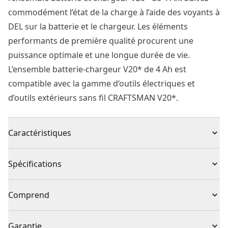
commodément l’état de la charge à l’aide des voyants à
DEL sur la batterie et le chargeur. Les éléments
performants de première qualité procurent une
puissance optimale et une longue durée de vie.
L’ensemble batterie-chargeur V20* de 4 Ah est
compatible avec la gamme d’outils électriques et
d’outils extérieurs sans fil CRAFTSMAN V20*.
Caractéristiques
Jusqu’à 3 x plus de capacité : par rapport à la
Spécifications
batterie V20 standard
Puissance optimisée : batterie dotée d’éléments
Type de produit
Batterie avec chargeur
Comprend
performants de première qualité
Sachez quand votre batterie est complètement
(1) Batterie aux ions de lithium de 4 Ah CMCB204
Sans fil ou avec fil
Sans fil
Garantie
chargée : la batterie comprend un indicateur d’état de