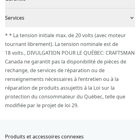
(1) Chargeur de batteries aux ions de lithium CMCB104
charge à 3 DEL
Absence de garantie
Augmentez votre productivité : aucun effet de
Source d’énergie
Batterie
Services
mémoire, donc pratiquement aucune autodécharge
Pour joindre le service à la clientèle de CRAFTSMAN®,
Protection contre les surcharges : chargeur
* * La tension initiale max. de 20 volts (avec moteur
Nombre total de
veuillez soumettre une demande
ici
.
1
protégeant les éléments de batterie afin d’accroître
tournant librement). La tension nominale est de
piles
Service à la clientèle
leur durée de vie
18 volts., DIVULGATION POUR LE QUÉBEC: CRAFTSMAN
Charge rapide : charge les batteries compactes V20*
Canada ne garantit pas la disponibilité de pièces de
Heures d’ampères
4.0Ah
en 60 minutes ou moins
rechange, de services de réparation ou de
de batterie
État de charge de la batterie : le chargeur comprend
renseignements nécessaires à l’entretien ou à la
un indicateur de charge à DEL
réparation de produits assujettis à la Loi sur la
Voir plus
Polyvalence : compatible avec la gamme d’outils
protection du consommateur du Québec, telle que
électriques et d’outils extérieurs sans fil CRAFTSMAN
modifiée par le projet de loi 29.
V20*
Produits et accessoires connexes