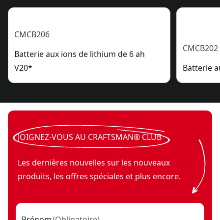
CMCB206
CMCB202
Batterie aux ions de lithium de 6 ah
V20*
Batterie a
JOIGNEZ-VOUS AU CRAFTSMAN® CLUB
Les dernières nouvelles sur les nouveaux
produits, les offres spéciales et plus encore.
Prénom
(
Obligatoire
)