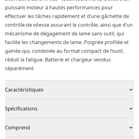
puissant moteur à hautes performances pour
effectuer les tâches rapidement et d’une gâchette de
contrôle de vitesse assurant le contrôle, ainsi que d’un
mécanisme de dégagement de lame sans outil, qui
facilite les changements de lame. Poignée profilée et
gainée qui, combinée au format compact de l’outil,
réduit la fatigue. Batterie et chargeur vendus
séparément.
Caractéristiques
Moteur sans balai produisant une puissance utile de
Spécifications
500 W et une rotation à 20 000 tr/min
Adaptateur à poussière et débris
Type de produit
Outil de coupe
Comprend
Profondeur de coupe de 3/4 po
Semelle plate réglable durable