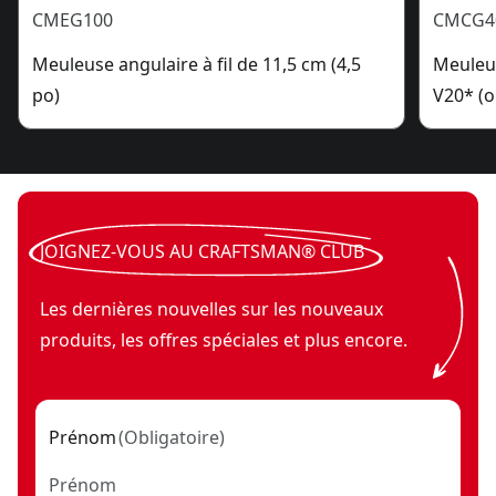
CMEG100
CMCG4
Meuleuse angulaire à fil de 11,5 cm (4,5
Meuleus
po)
V20* (o
JOIGNEZ-VOUS AU CRAFTSMAN® CLUB
Les dernières nouvelles sur les nouveaux
produits, les offres spéciales et plus encore.
Prénom
(
Obligatoire
)