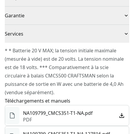
accrue
1 x Scie alternative CMCS351B
Sans fil ou avec fil
Sans fil
Garantie
Retrait de lame sans outil : pour des changements
1 x Lame 6 po – 5 à 8 TPI
rapides et faciles
1 x Batterie et chargeur vendus séparément
Garantie limitée de 3 ans
Lumière à del : pour illuminer votre espace de travail
Source d’énergie
Batterie
Services
Compatible avec le système VERSATRACK™ : crochets
Pour joindre le service à la clientèle de CRAFTSMAN®,
(vendus séparément) pour suspendre l’outil au
* * Batterie 20 V MAX; la tension initiale maximale
Outil Seulement
Oui
veuillez soumettre une demande
ici
.
rangement mural VERSATRACK (vendu séparément)
(mesurée à vide) est de 20 volts. La tension nominale
Service à la clientèle
est de 18 volts. *** Comparativement à la scie
Type de moteur
Sans balais
circulaire à balais CMCS500 CRAFTSMAN selon la
puissance de sortie en W avec une batterie de 4,0 Ah
Voir plus
(vendue séparément).
Téléchargements et manuels
NA109799_CMCS351-T1-NA.pdf
PDF