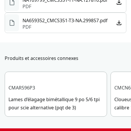
NA109799_CMCS351-T1-NA.127816.pdf
PDF
NA659352_CMCS351-T3-NA.299857.pdf
PDF
Produits et accessoires connexes
CMAR596P3
CMCN6
Lames d’élagage bimétallique 9 po 5/6 tpi
Cloueus
pour scie alternative (pqt de 3)
calibre