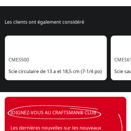
Les clients ont également considéré
CMES500
CMES6
Scie circulaire de 13 a et 18,5 cm (7-1/4 po)
Scie sau
JOIGNEZ-VOUS AU CRAFTSMAN® CLUB
Les dernières nouvelles sur les nouveaux