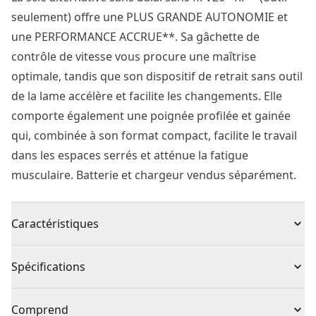
seulement) offre une PLUS GRANDE AUTONOMIE et
une PERFORMANCE ACCRUE**. Sa gâchette de
contrôle de vitesse vous procure une maîtrise
optimale, tandis que son dispositif de retrait sans outil
de la lame accélère et facilite les changements. Elle
comporte également une poignée profilée et gainée
qui, combinée à son format compact, facilite le travail
dans les espaces serrés et atténue la fatigue
musculaire. Batterie et chargeur vendus séparément.
Caractéristiques
Moteur sans balai : jusqu’à 75 % plus de puissance***
Spécifications
Deux réglages de vitesse : basse : 0-2300 coups/min,
haute : 0-3200 coups/min
Type de produit
Scie alternative
Comprend
Gâchette de contrôle de vitesse : pour une maîtrise