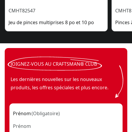
CMHT82547
CMHT8
Jeu de pinces multiprises 8 po et 10 po
Pinces 
JOIGNEZ-VOUS AU CRAFTSMAN® CLUB
Les dernières nouvelles sur les nouveaux
produits, les offres spéciales et plus encore.
Prénom
(
Obligatoire
)