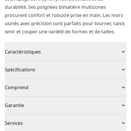
durabilité. Ses poignées bimatière multizones
procurent confort et robuste prise en main. Les mors
usinés avec précision sont parfaits pour tourner, saisir,
tenir et couper une variété de formes et de tailles.
Caractéristiques
Confort et contrôle : poignées bimatière multizones
Spécifications
Solide et durable : acier forgé par estampage
Mors usinés avec précision : pour une prise solide et
Type de produit
Pince à joint rainuré
Comprend
fiable
Fini résistant à la corrosion
(1) Pinces multiprises 10 po
Individuel ou
Garantie
Individuelle
ensemble
Garantie à vie complète
Services