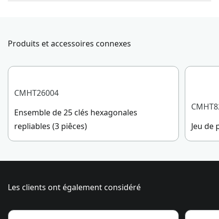
Nombre de pièces
1
Pour joindre le service à la clientèle de CRAFTSMAN®,
veuillez soumettre une demande
ici
.
Ouverture
Service à la clientèle
2-1/4-in
maximale
Produits et accessoires connexes
Longueur de la
5.5-in
poignée
CMHT26004
CMHT8
Ensemble de 25 clés hexagonales
Voir plus
repliables (3 piêces)
Jeu de 
Les clients ont également considéré