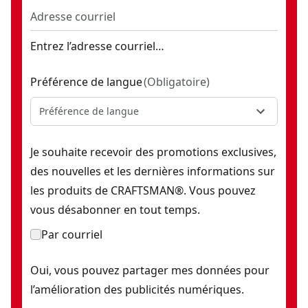
Pinces d’électricien 8 po à action combinée
- SKU:
CMHT817
Jeu de 2 pinces-étaux
- SKU:
CMHT81727
Entrez l’adresse courriel…
Préférence de langue
(
Obligatoire
)
Préférence de langue
Je souhaite recevoir des promotions exclusives,
des nouvelles et les dernières informations sur
les produits de CRAFTSMAN®. Vous pouvez
vous désabonner en tout temps.
Par courriel
Oui, vous pouvez partager mes données pour
l’amélioration des publicités numériques.