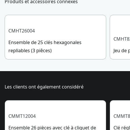
mesure
Produits et accessoires connexes
Ouverture
3/8-in
minimale
CMHT26004
CMHT8
Ensemble de 25 clés hexagonales
Voir plus
repliables (3 piêces)
Jeu de 
Les clients ont également considéré
CMMT12004
CMMT8
Ensemble 26 pièces avec clé à cliquet de
Clé rég