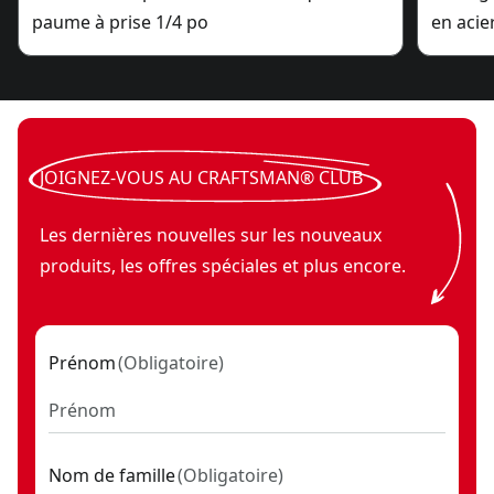
paume à prise 1/4 po
en acie
JOIGNEZ-VOUS AU CRAFTSMAN® CLUB
Les dernières nouvelles sur les nouveaux
produits, les offres spéciales et plus encore.
Prénom
(
Obligatoire
)
Nom de famille
(
Obligatoire
)