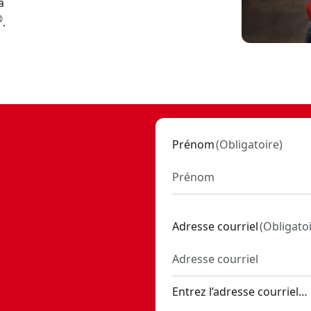
à
®
.
CMMT87018
 SKU:
CMMT87015
MT87021
Prénom
(
Obligatoire
)
 SKU:
CMMT99333
- SKU:
CMMT87017
7016
Adresse courriel
(
Obligato
T87019
22
0
Entrez l’adresse courriel…