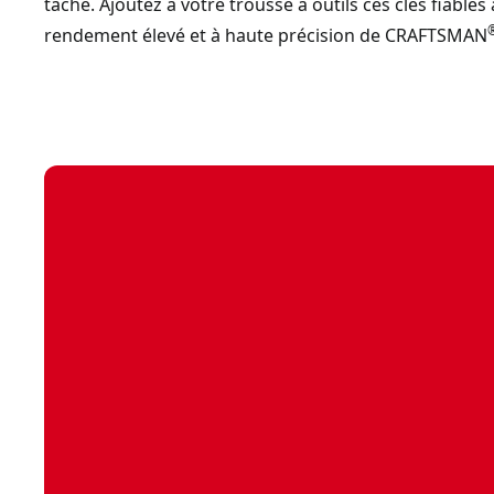
tâche. Ajoutez à votre trousse à outils ces clés fiables 
rendement élevé et à haute précision de CRAFTSMAN
Jeu de clés mixtes sae à manche en relief (11 pièces)
- SKU:
Jeu de clés mixtes métriques à manche en relief (7 pièces)
-
Jeu de clés mixtes à cliquet métriques (11 pièces)
- SKU:
CM
Jeu de clés polygonales à tête fendue métriques (5 pièces)
-
Jeu de clés en acier (3 pièces)
- SKU:
CMMT12001
Jeu de clés mixtes métriques à manche en relief (11 pièces)
Jeu de sept clés mixtes sae à manche en relief
- SKU:
CMMT8
Jeu de clés mixtes à cliquet métriques (7 pièces)
- SKU:
CMM
Jeu de clés mixtes à cliquet sae (11 pièces)
- SKU:
CMMT870
Jeu de clés mixtes à cliquet sae (7 pièces)
- SKU:
CMMT8702