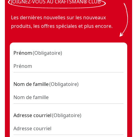
JOIGNEZ-VOUS AU CRAFTSMAN® CLUB
Voir plus
mural VersaTrack™ (vendu séparément).
Compatible avec le système V20* : fait partie du
Les dernières nouvelles sur les nouveaux
système d’outils et d’équipement extérieur sans fil
produits, les offres spéciales et plus encore.
V20*.
Prénom
(
Obligatoire
)
Nom de famille
(
Obligatoire
)
Adresse courriel
(
Obligatoire
)