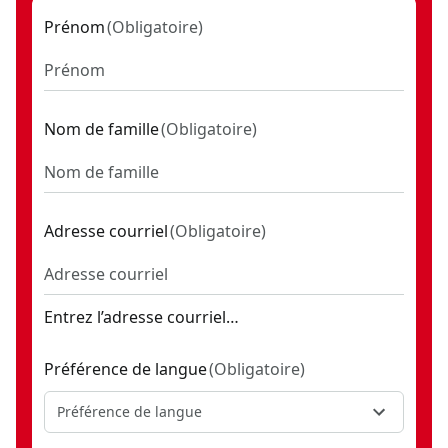
Clé à chocs sans fil 3/8 po V20* (outil seulement)
- SKU:
CMC
Prénom
(
Obligatoire
)
Nom de famille
(
Obligatoire
)
Adresse courriel
(
Obligatoire
)
Entrez l’adresse courriel…
Préférence de langue
(
Obligatoire
)
Préférence de langue